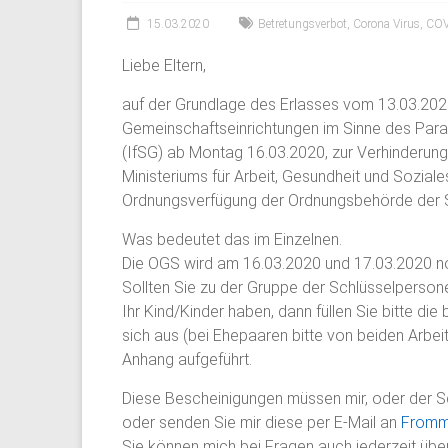
15.03.2020
Betretungsverbot
,
Corona Virus
,
COV
Liebe Eltern,
auf der Grundlage des Erlasses vom 13.03.202
Gemeinschaftseinrichtungen im Sinne des Par
(IfSG) ab Montag 16.03.2020, zur Verhinderun
Ministeriums für Arbeit, Gesundheit und Sozia
Ordnungsverfügung der Ordnungsbehörde der S
Was bedeutet das im Einzelnen.
Die OGS wird am 16.03.2020 und 17.03.2020 no
Sollten Sie zu der Gruppe der Schlüsselperson
Ihr Kind/Kinder haben, dann füllen Sie bitte d
sich aus (bei Ehepaaren bitte von beiden Arbe
Anhang aufgeführt.
Diese Bescheinigungen müssen mir, oder der S
oder senden Sie mir diese per E-Mail an
Fromm
Sie können mich bei Fragen auch jederzeit über