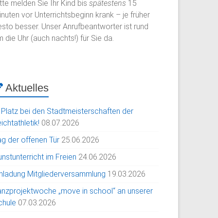
tte melden Sie Ihr Kind bis
spätestens
15
nuten vor Unterrichtsbeginn krank – je früher
esto besser. Unser Anrufbeantworter ist rund
 die Uhr (auch nachts!) für Sie da.
Aktuelles
. Platz bei den Stadtmeisterschaften der
ichtathletik!
08.07.2026
ag der offenen Tür
25.06.2026
nstunterricht im Freien
24.06.2026
inladung Mitgliederversammlung
19.03.2026
anzprojektwoche „move in school“ an unserer
chule
07.03.2026