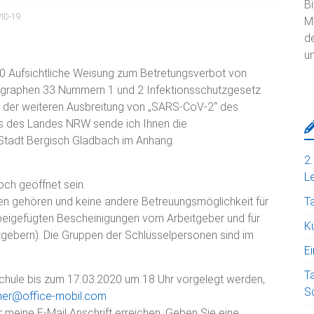
Bi
ID-19
Mi
d
um
0 Aufsichtliche Weisung zum Betretungsverbot von
agraphen 33 Nummern 1 und 2 Infektionsschutzgesetz
g der weiteren Ausbreitung von „SARS-CoV-2“ des
les des Landes NRW sende ich Ihnen die
tadt Bergisch Gladbach im Anhang.
2
Le
ch geöffnet sein.
en gehören und keine andere Betreuungsmöglichkeit für
T
ie beigefügten Bescheinigungen vom Arbeitgeber und für
Ku
itgebern). Die Gruppen der Schlüsselpersonen sind im
E
T
chule bis zum 17.03.2020 um 18 Uhr vorgelegt werden,
S
er@office-mobil.com
 meine E-Mail Anschrift erreichen. Geben Sie eine