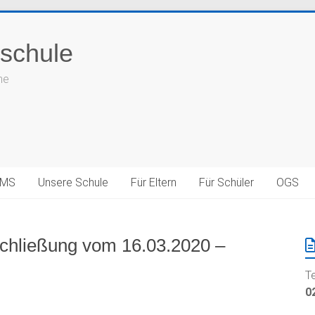
schule
he
LMS
Unsere Schule
Für Eltern
Für Schüler
OGS
chließung vom 16.03.2020 –
T
0