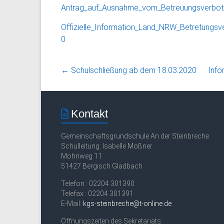
Antrag_auf_Ausnahme_vom_Betreuungsverbo
Offizielle_Information_Land_NRW_Betretungsv
0
←
Schulschließung ab dem 18.03.2020
Info
Kontakt
Gemeinschaftsgrundschule An der Steinbreche
Schulleitung: Isabelle Moßner
Mohnweg 11
51427 Bergisch Gladbach
Telefon : 02204 301390
Telefax : 02204 301391
E-Mail:
kgs-steinbreche@t-online.de
Öffnungszeiten des Sekretariats: