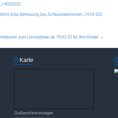
t_14032020
erbot_Kita_Betreuung_bei_Schlüsselpersonen_14.03.202
rmationen zum Lernzeitplan ab 18.03.20 für Ihre Kinder
→
Karte
Größere Karte anzeigen