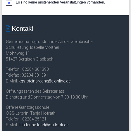
Es sind keine anstehenden Veranstaltungen vorhanden.
H
i
n
w
e
i
Kontakt
s
Gemeinschaftsgrundschule An der Steinbreche
Schulleitung: Isabelle Moßner
Mohnweg 11
51427 Bergisch Gladbach
Telefon : 02204 301390
Telefax : 02204 301391
E-Mail:
kgs-steinbreche@t-online.de
Öffnungszeiten des Sekretariats:
Dienstag und Donnerstag von 7:30-13:30 Uhr
Offene Ganztagsschule
OGS-Leiterin: Tanja Hofrath
Telefon : 02204 25121
E-Mail:
li-la-laune-land@outlook.de