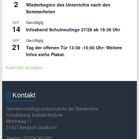
2
Wiederbeginn des Unterrichts nach den
Sommerferien
Ganztägig
SEP.
14
Infoabend Schulneulinge 27/28 ab 19:30 Uhr
Ganztägig
SEP.
21
Tag der offenen Tür 13:30 -15:00 Uhr: Weitere
Infos siehe Plakat.
Kalender anzeigen
Kontakt
Gemeinschaftsgrundschule An der Steinbreche
Schulleitung: Isabelle Moßner
Mohnweg 11
51427 Bergisch Gladbach
Telefon : 02204 301390