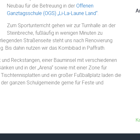
Neubau für die Betreuung in der
Offenen
A
Ganztagsschule (OGS) „Li-La-Laune Land“
.
Zum Sportunterricht gehen wir zur Turnhalle an der
Steinbreche, fußläufig in wenigen Minuten zu
liegenden Straßenseite steht uns nach Renovierung
. Bis dahin nutzen wir das Kombibad in Paffrath.
st und Reckstangen, einer Bauminsel mit verschiedenen
nken und in der „Arena“ sowie mit einer Zone für
Tischtennisplatten und ein großer Fußballplatz laden die
on der ganzen Schulgemeinde gerne für Feste und
K