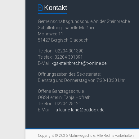
Kontakt
Gemeinschaftsgrundschule An der Steinbreche
Schulleitung: Isabelle Moßner
Mohnweg 11
51427 Bergisch Gladbach
Telefon : 02204 301390
Telefax : 02204 301391
E-Mail:
kgs-steinbreche@t-online.de
Öffnungszeiten des Sekretariats:
Dienstag und Donnerstag von 7:30-13:30 Uhr
Offene Ganztagsschule
OGS-Leiterin: Tanja Hofrath
Telefon : 02204 25121
E-Mail:
li-la-laune-land@outlook.de
Copyright © 2026
Mohnwegschule
. Alle Rechte vorbehalten.