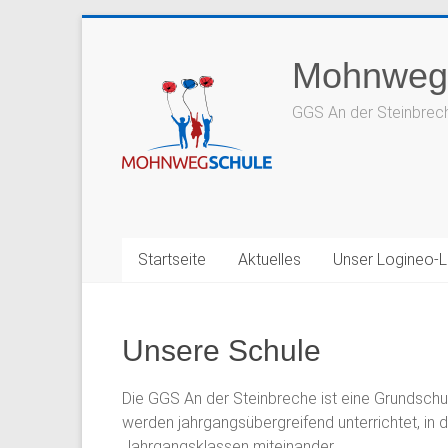
Zum
Inhalt
Mohnweg
springen
GGS An der Steinbrec
Startseite
Aktuelles
Unser Logineo-
Unsere Schule
Die GGS An der Steinbreche ist eine Grundschul
werden jahrgangsübergreifend unterrichtet, in d
Jahrgangsklassen miteinander.