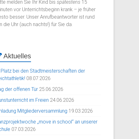
tte melden Sie Ihr Kind bis
spätestens
15
nuten vor Unterrichtsbeginn krank – je früher
esto besser. Unser Anrufbeantworter ist rund
 die Uhr (auch nachts!) für Sie da.
Aktuelles
. Platz bei den Stadtmeisterschaften der
ichtathletik!
08.07.2026
ag der offenen Tür
25.06.2026
nstunterricht im Freien
24.06.2026
inladung Mitgliederversammlung
19.03.2026
anzprojektwoche „move in school“ an unserer
chule
07.03.2026