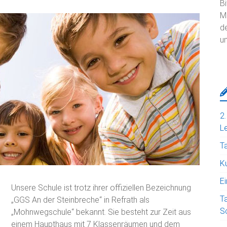
Bi
Mi
d
um
2
Le
T
Ku
E
Unsere Schule ist trotz ihrer offiziellen Bezeichnung
T
„GGS An der Steinbreche“ in Refrath als
S
„Mohnwegschule“ bekannt. Sie besteht zur Zeit aus
einem Haupthaus mit 7 Klassenräumen und dem