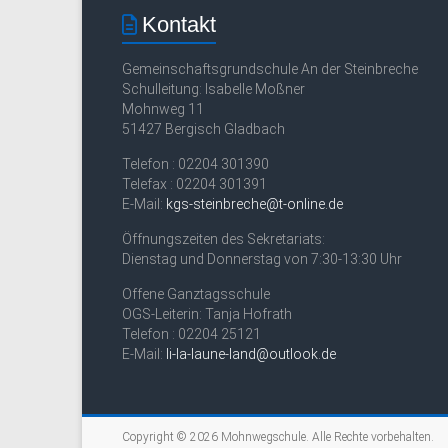
Kontakt
Gemeinschaftsgrundschule An der Steinbreche
Schulleitung: Isabelle Moßner
Mohnweg 11
51427 Bergisch Gladbach
Telefon : 02204 301390
Telefax : 02204 301391
E-Mail:
kgs-steinbreche@t-online.de
Öffnungszeiten des Sekretariats:
Dienstag und Donnerstag von 7:30-13:30 Uhr
Offene Ganztagsschule
OGS-Leiterin: Tanja Hofrath
Telefon : 02204 25121
E-Mail:
li-la-laune-land@outlook.de
Copyright © 2026
Mohnwegschule
. Alle Rechte vorbehalten.