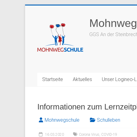
Zum
Inhalt
Mohnweg
springen
GGS An der Steinbrec
Startseite
Aktuelles
Unser Logineo-
Informationen zum Lernzeitpl
Mohnwegschule
Schulleben
16.03.2020
Corona Virus
,
COVID-19