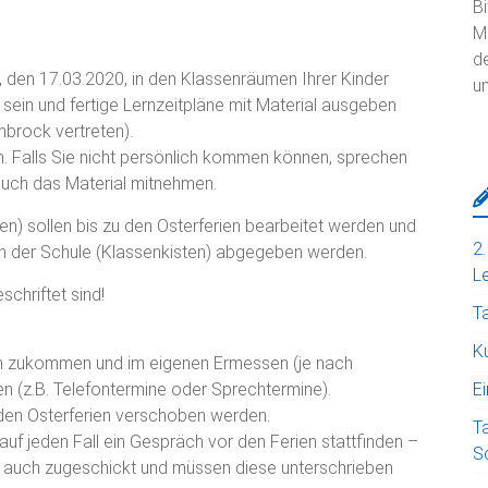
Bi
Mi
d
 den 17.03.2020, in den Klassenräumen Ihrer Kinder
um
sein und fertige Lernzeitpläne mit Material ausgeben
nbrock vertreten).
en. Falls Sie nicht persönlich kommen können, sprechen
auch das Material mitnehmen.
en) sollen bis zu den Osterferien bearbeitet werden und
2
ch der Schule (Klassenkisten) abgegeben werden.
Le
schriftet sind!
T
Ku
en zukommen und im eigenen Ermessen (je nach
n (z.B. Telefontermine oder Sprechtermine).
E
den Osterferien verschoben werden.
T
 auf jeden Fall ein Gespräch vor den Ferien stattfinden –
S
n auch zugeschickt und müssen diese unterschrieben