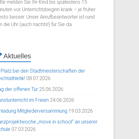
tte melden Sie Ihr Kind bis
spätestens
15
nuten vor Unterrichtsbeginn krank – je früher
esto besser. Unser Anrufbeantworter ist rund
 die Uhr (auch nachts!) für Sie da.
Aktuelles
. Platz bei den Stadtmeisterschaften der
ichtathletik!
08.07.2026
ag der offenen Tür
25.06.2026
nstunterricht im Freien
24.06.2026
inladung Mitgliederversammlung
19.03.2026
anzprojektwoche „move in school“ an unserer
chule
07.03.2026