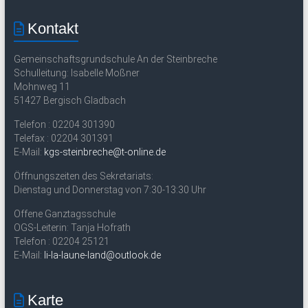
w
e
i
Kontakt
s
Gemeinschaftsgrundschule An der Steinbreche
Schulleitung: Isabelle Moßner
Mohnweg 11
51427 Bergisch Gladbach
Telefon : 02204 301390
Telefax : 02204 301391
E-Mail:
kgs-steinbreche@t-online.de
Öffnungszeiten des Sekretariats:
Dienstag und Donnerstag von 7:30-13:30 Uhr
Offene Ganztagsschule
OGS-Leiterin: Tanja Hofrath
Telefon : 02204 25121
E-Mail:
li-la-laune-land@outlook.de
Karte