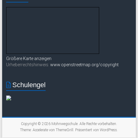
Größere Karte anzeigen
Urheberrechtshinweis:
www.openstreetmap.org/copyright
Schulengel
Copyright © 2026
Mohnwegschule
. Alle Rechte vorbehalten.
Theme:
Accelerate
von ThemeGrill. Präsentiert von
WordPress
.