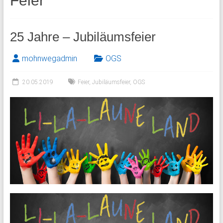
Feier
25 Jahre – Jubiläumsfeier
mohnwegadmin
OGS
20.05.2019
Feier
,
Jubiläumsfeier
,
OGS