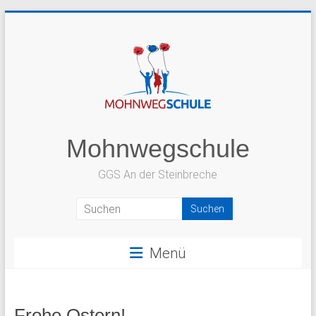
Zum
Inhalt
springen
Mohnwegschule
GGS An der Steinbreche
Menü
Frohe Ostern!