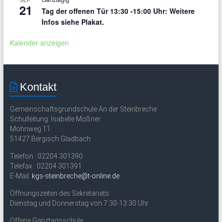
21
Tag der offenen Tür 13:30 -15:00 Uhr: Weitere
Infos siehe Plakat.
Kalender anzeigen
Kontakt
Gemeinschaftsgrundschule An der Steinbreche
Schulleitung: Isabelle Moßner
Mohnweg 11
51427 Bergisch Gladbach
Telefon : 02204 301390
Telefax : 02204 301391
E-Mail:
kgs-steinbreche@t-online.de
Öffnungszeiten des Sekretariats:
Dienstag und Donnerstag von 7:30-13:30 Uhr
Offene Ganztagsschule