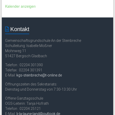
Kalender anzeigen
Kontakt
Gemeinschaftsgrundschule An der Steinbreche
Schulleitung: Isabelle Moßner
Mohnweg 11
51427 Bergisch Gladbach
Telefon : 02204 301390
Telefax : 02204 301391
E-Mail:
kgs-steinbreche@t-online.de
Öffnungszeiten des Sekretariats:
Dienstag und Donnerstag von 7:30-13:30 Uhr
Offene Ganztagsschule
OGS-Leiterin: Tanja Hofrath
Telefon : 02204 25121
E-Mail:
li-la-laune-land@outlook.de