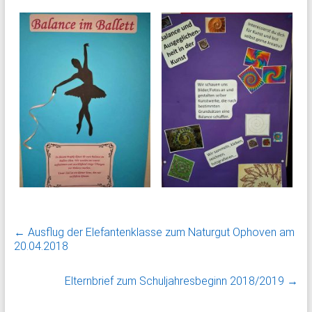
←
Ausflug der Elefantenklasse zum Naturgut Ophoven am
20.04.2018
Elternbrief zum Schuljahresbeginn 2018/2019
→