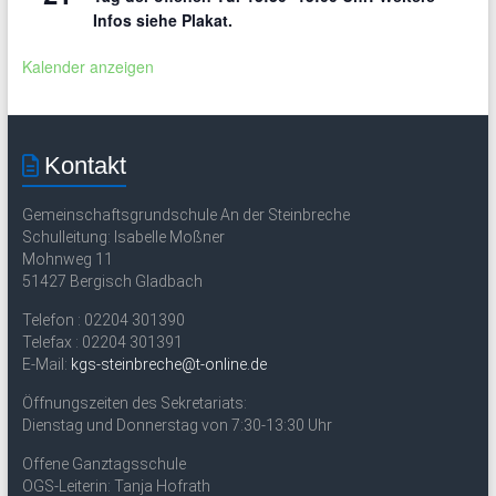
Infos siehe Plakat.
Kalender anzeigen
Kontakt
Gemeinschaftsgrundschule An der Steinbreche
Schulleitung: Isabelle Moßner
Mohnweg 11
51427 Bergisch Gladbach
Telefon : 02204 301390
Telefax : 02204 301391
E-Mail:
kgs-steinbreche@t-online.de
Öffnungszeiten des Sekretariats:
Dienstag und Donnerstag von 7:30-13:30 Uhr
Offene Ganztagsschule
OGS-Leiterin: Tanja Hofrath