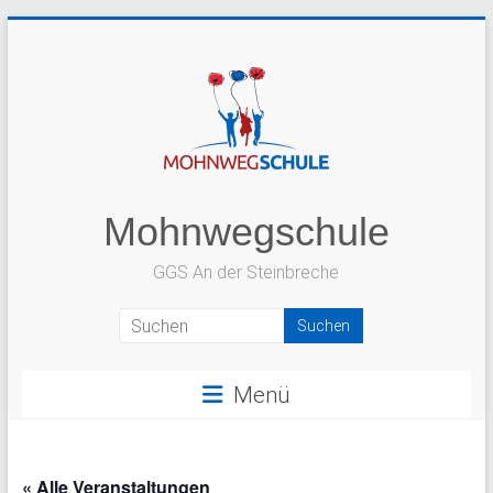
Zum
Inhalt
springen
Mohnwegschule
GGS An der Steinbreche
Menü
« Alle Veranstaltungen