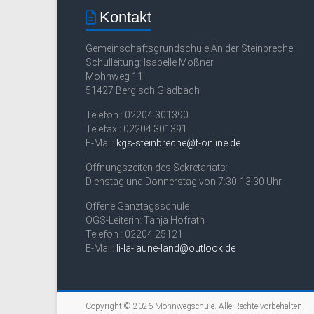
Kontakt
Gemeinschaftsgrundschule An der Steinbreche
Schulleitung: Isabelle Moßner
Mohnweg 11
51427 Bergisch Gladbach
Telefon : 02204 301390
Telefax : 02204 301391
E-Mail:
kgs-steinbreche@t-online.de
Öffnungszeiten des Sekretariats:
Dienstag und Donnerstag von 7:30-13:30 Uhr
Offene Ganztagsschule
OGS-Leiterin: Tanja Hofrath
Telefon : 02204 25121
E-Mail:
li-la-laune-land@outlook.de
Copyright © 2026
Mohnwegschule
. Alle Rechte vorbehalten.