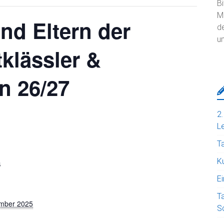
Bi
Mi
nd Eltern der
d
um
klässler &
n 26/27
2
Le
T
Ku
S
E
T
ember 2025
S