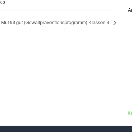
:00
A
Mut tut gut (Gewaltpräventionsprogramm) Klassen 4
K