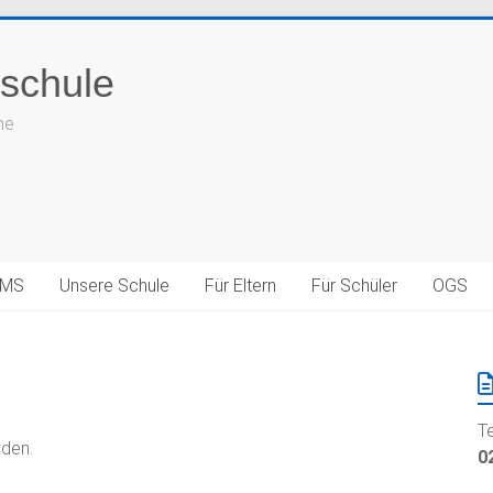
schule
he
LMS
Unsere Schule
Für Eltern
Für Schüler
OGS
T
nden.
0