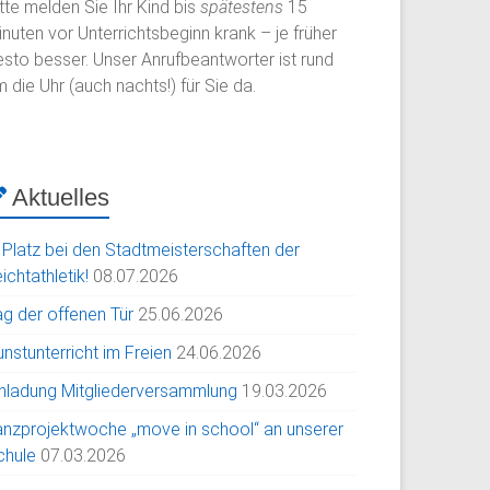
tte melden Sie Ihr Kind bis
spätestens
15
nuten vor Unterrichtsbeginn krank – je früher
esto besser. Unser Anrufbeantworter ist rund
 die Uhr (auch nachts!) für Sie da.
Aktuelles
. Platz bei den Stadtmeisterschaften der
ichtathletik!
08.07.2026
ag der offenen Tür
25.06.2026
nstunterricht im Freien
24.06.2026
inladung Mitgliederversammlung
19.03.2026
anzprojektwoche „move in school“ an unserer
chule
07.03.2026