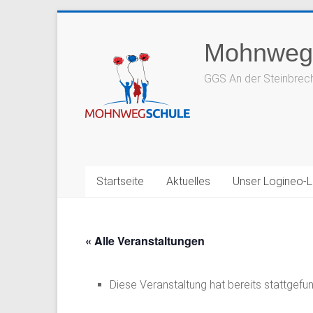
Zum
Inhalt
Mohnweg
springen
GGS An der Steinbrec
Startseite
Aktuelles
Unser Logineo-
« Alle Veranstaltungen
Diese Veranstaltung hat bereits stattgefu